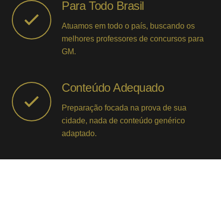
Para Todo Brasil
Atuamos em todo o país, buscando os
melhores professores de concursos para
GM.
Conteúdo Adequado
Preparação focada na prova de sua
cidade, nada de conteúdo genérico
adaptado.