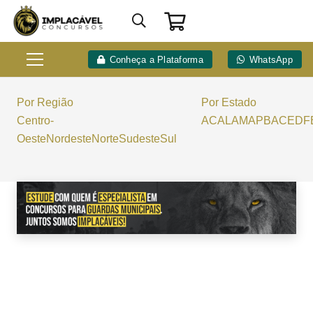
Conheça a Plataforma
WhatsApp
Por Região
Por Estado
Centro-
AC
AL
AM
AP
BA
CE
DF
Oeste
Nordeste
Norte
Sudeste
Sul