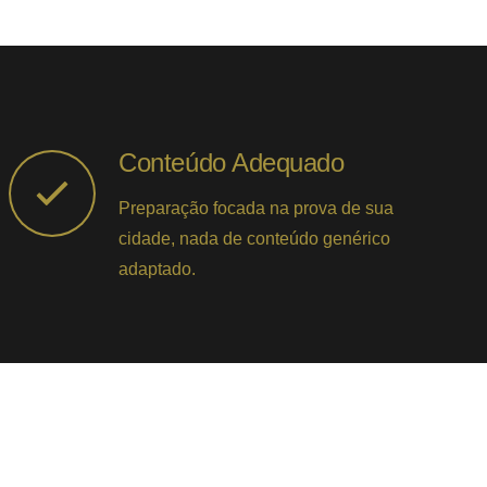
Conteúdo Adequado
Preparação focada na prova de sua
cidade, nada de conteúdo genérico
adaptado.