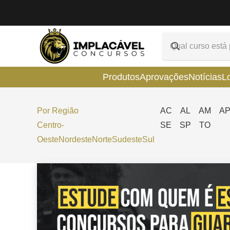
Produtos
Aprovações
Notícias
L
Por Região
AC
AL
AM
A
Centro-
SE
SP
TO
Oeste
Nordeste
Norte
Sudeste
Sul