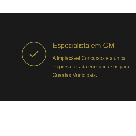
Especialista em GM
A Implacável Concursos é a única
empresa focada em concursos para
Guardas Municipais.