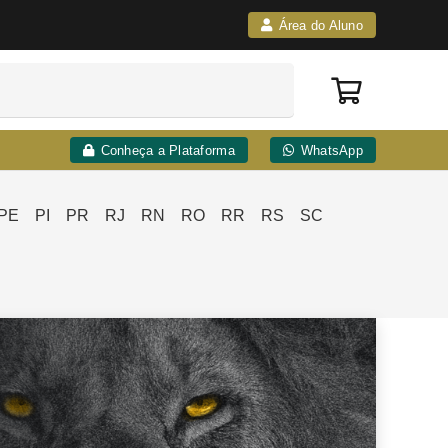
Área do Aluno
Conheça a Plataforma
WhatsApp
PE
PI
PR
RJ
RN
RO
RR
RS
SC