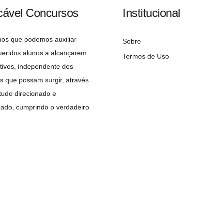
cável Concursos
Institucional
mos que podemos auxiliar
Sobre
ueridos alunos a alcançarem
Termos de Uso
tivos, independente dos
s que possam surgir, através
udo direcionado e
zado, cumprindo o verdadeiro
 do concurseiro: A APROVAÇÃO!
Copyright©2026 Implacável Concursos – Todos os direitos reservados