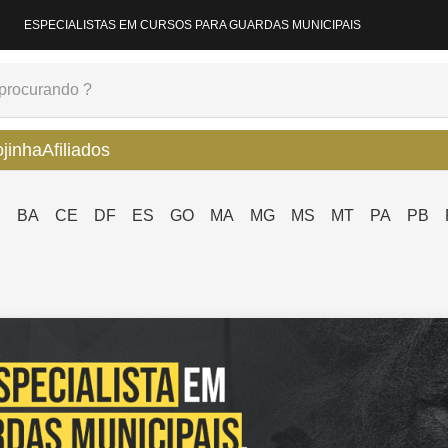
ESPECIALISTAS EM CURSOS PARA GUARDAS MUNICIPAIS
ojinha
Afiliados
P
BA
CE
DF
ES
GO
MA
MG
MS
MT
PA
PB