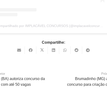
Um post compartilhado por IMPLACÁVEL CONCURSOS (@implacavelconcursos)
Compartilhe:
rior
Pró
 (BA) autoriza concurso da
Brumadinho (MG) 
 com até 50 vagas
concurso para criação