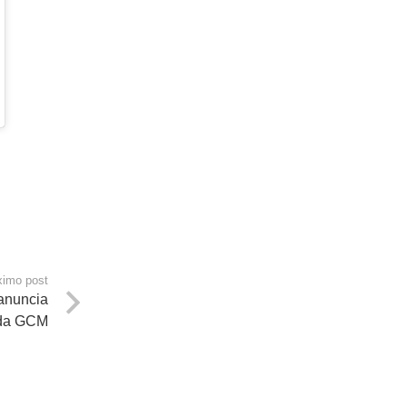
ximo post
anuncia
 da GCM