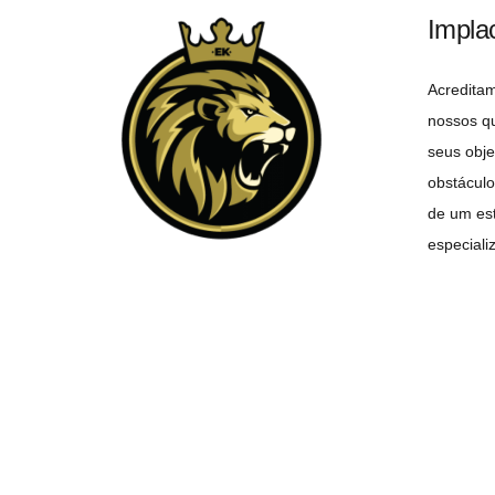
Impla
Acredita
nossos q
seus obje
obstáculo
de um est
especiali
objetivo