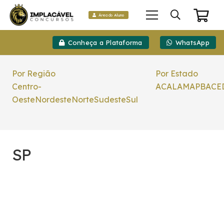
Área do Aluno
Conheça a Plataforma
WhatsApp
Por Região
Por Estado
Centro-
AC
AL
AM
AP
BA
CE
Oeste
Nordeste
Norte
Sudeste
Sul
SP