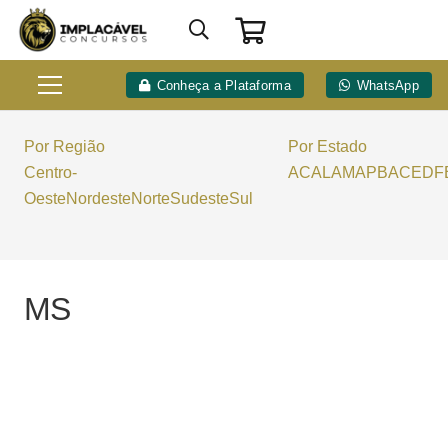
Conheça a Plataforma
WhatsApp
Por Região
Por Estado
Centro-
AC
AL
AM
AP
BA
CE
DF
Oeste
Nordeste
Norte
Sudeste
Sul
MS