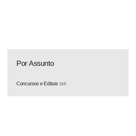
compartilhada por IMPLACÁVEL CONCURSOS
(@implacavelconcursos)
Saiba mais
Por Assunto
Concursos e Editais
165