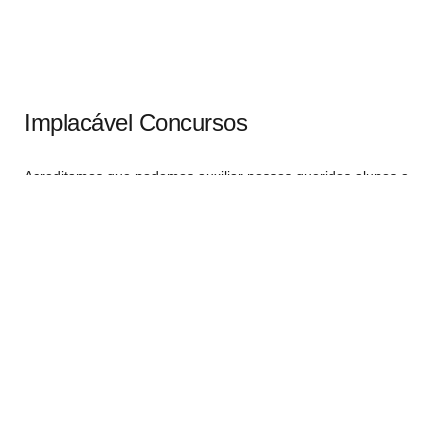
Implacável Concursos
Acreditamos que podemos auxiliar nossos queridos alunos a
alcançarem seus objetivos, independente dos obstáculos que
possam surgir, através de um estudo direcionado e
especializado, cumprindo o verdadeiro objetivo do concurseiro:
A APROVAÇÃO!
Institucional
Sobre