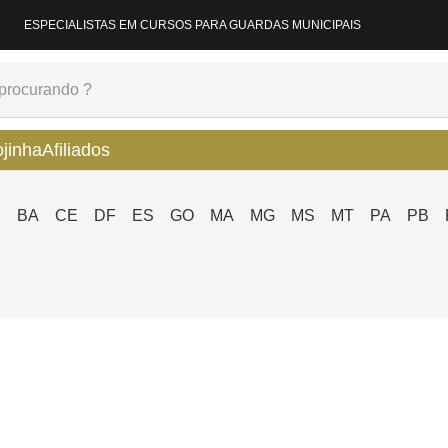
ESPECIALISTAS EM CURSOS PARA GUARDAS MUNICIPAIS
ojinha
Afiliados
P
BA
CE
DF
ES
GO
MA
MG
MS
MT
PA
PB