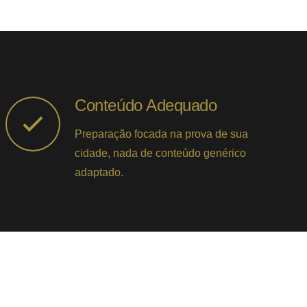
Conteúdo Adequado
Preparação focada na prova de sua
cidade, nada de conteúdo genérico
adaptado.