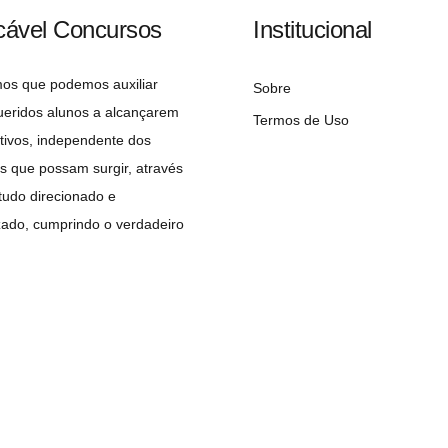
cável Concursos
Institucional
mos que podemos auxiliar
Sobre
ueridos alunos a alcançarem
Termos de Uso
tivos, independente dos
s que possam surgir, através
udo direcionado e
zado, cumprindo o verdadeiro
 do concurseiro: A APROVAÇÃO!
Copyright©2026 Implacável Concursos – Todos os direitos reservados