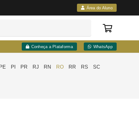
Área do Aluno
Conheça a Plataforma
WhatsApp
PE
PI
PR
RJ
RN
RO
RR
RS
SC