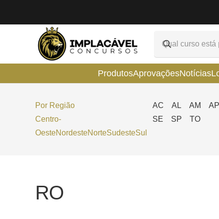
Produtos
Aprovações
Notícias
L
Por Região
AC
AL
AM
A
Centro-
SE
SP
TO
Oeste
Nordeste
Norte
Sudeste
Sul
RO