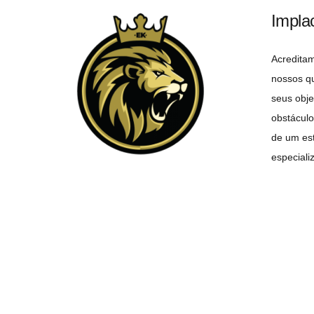
Impla
Acredita
nossos q
seus obje
obstáculo
de um est
especiali
objetivo