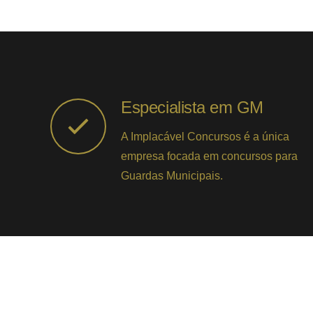
Especialista em GM
A Implacável Concursos é a única
empresa focada em concursos para
Guardas Municipais.