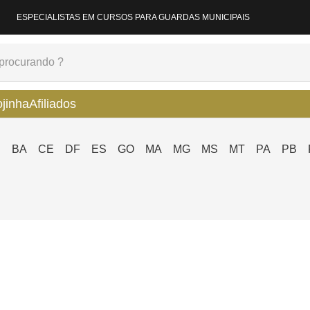
ESPECIALISTAS EM CURSOS PARA GUARDAS MUNICIPAIS
ojinha
Afiliados
P
BA
CE
DF
ES
GO
MA
MG
MS
MT
PA
PB