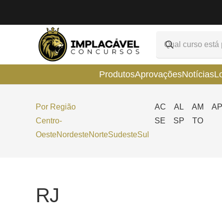
Produtos
Aprovações
Notícias
L
Por Região
AC
AL
AM
A
Centro-
SE
SP
TO
Oeste
Nordeste
Norte
Sudeste
Sul
RJ