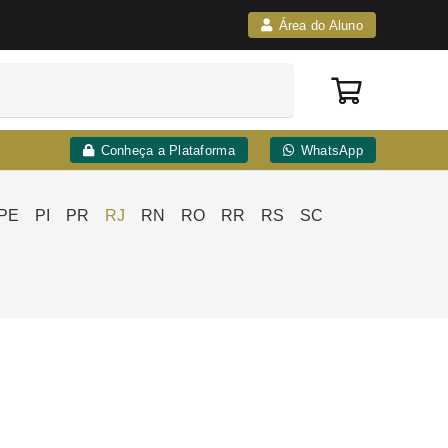
Área do Aluno
Conheça a Plataforma
WhatsApp
PE
PI
PR
RJ
RN
RO
RR
RS
SC