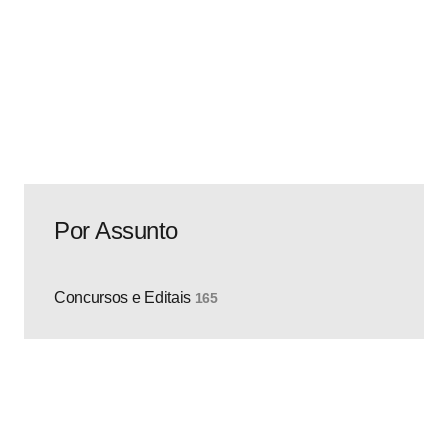
edital do Concurso da GCM Teresina PI e as
inscrições iniciam em 22 de outubro. Para concorrer
ao certame, é exigido nível médio…
Saiba mais
Por Assunto
Concursos e Editais
165