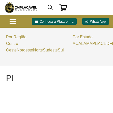
Conheça a Plataforma
WhatsApp
Por Região
Por Estado
Centro-
AC
AL
AM
AP
BA
CE
DF
Oeste
Nordeste
Norte
Sudeste
Sul
PI