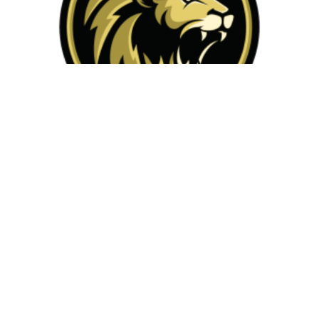
Implacável Concursos
Acreditamos que podemos auxiliar nossos queridos alunos a
alcançarem seus objetivos, independente dos obstáculos que