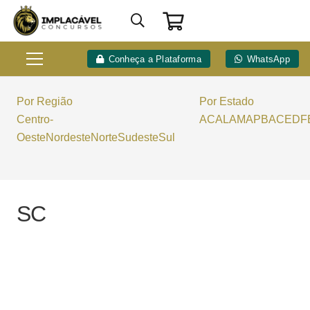
Conheça a Plataforma
WhatsApp
Por Região
Por Estado
Centro-
AC
AL
AM
AP
BA
CE
DF
Oeste
Nordeste
Norte
Sudeste
Sul
SC