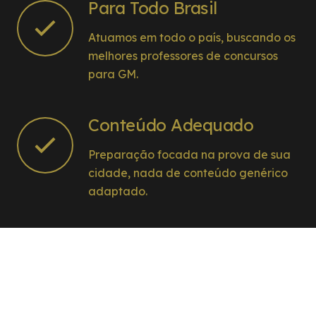
Para Todo Brasil
Atuamos em todo o país, buscando os
melhores professores de concursos
para GM.
Conteúdo Adequado
Preparação focada na prova de sua
cidade, nada de conteúdo genérico
adaptado.