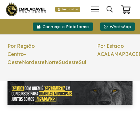
Área do Aluno
Conheça a Plataforma
WhatsApp
Por Região
Por Estado
Centro-
AC
AL
AM
AP
BA
CE
Oeste
Nordeste
Norte
Sudeste
Sul