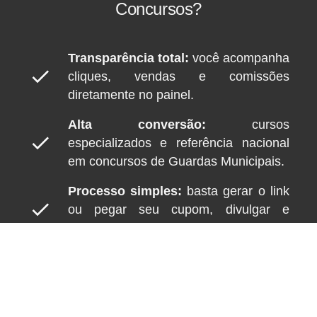
Concursos?
Transparência total:
você acompanha
check
cliques, vendas e comissões
diretamente no painel.
Alta conversão:
cursos
check
especializados e referência nacional
em concursos de Guardas Municipais.
Processo simples:
basta gerar o link
check
ou pegar seu cupom, divulgar e
acompanhar.
Comissão justa:
10% garantidos em
check
cada venda.
check
Pagamento mensal sem burocracia.