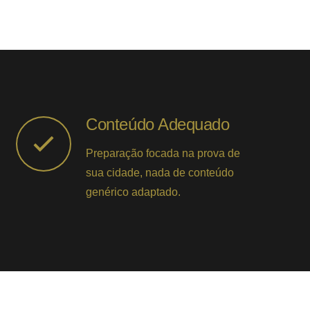
Conteúdo Adequado
Preparação focada na prova de
sua cidade, nada de conteúdo
genérico adaptado.