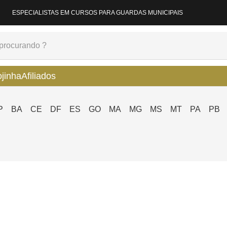
ESPECIALISTAS EM CURSOS PARA GUARDAS MUNICIPAIS
ojinha
Afiliados
P
BA
CE
DF
ES
GO
MA
MG
MS
MT
PA
PB