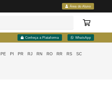
Área do Aluno
Conheça a Plataforma
WhatsApp
PE
PI
PR
RJ
RN
RO
RR
RS
SC