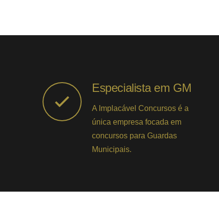
Especialista em GM
A Implacável Concursos é a
única empresa focada em
concursos para Guardas
Municipais.