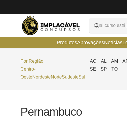
Produtos
Aprovações
Notícias
L
Por Região
AC
AL
AM
A
Centro-
SE
SP
TO
Oeste
Nordeste
Norte
Sudeste
Sul
Pernambuco