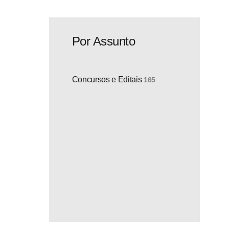
Por Assunto
Concursos e Editais
165
os
10
io