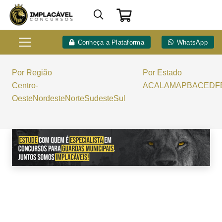
Conheça a Plataforma
WhatsApp
Por Região
Por Estado
Centro-
AC
AL
AM
AP
BA
CE
DF
Oeste
Nordeste
Norte
Sudeste
Sul