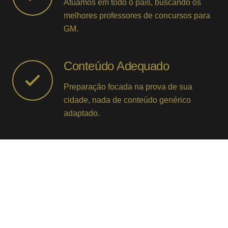
Atuamos em todo o país, buscando os
melhores professores de concursos para
GM.
Conteúdo Adequado
Preparação focada na prova de sua
cidade, nada de conteúdo genérico
adaptado.