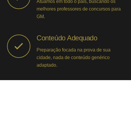
Atuamos em todo o país, buscando os
melhores professores de concursos para
GM.
Conteúdo Adequado
Preparação focada na prova de sua
cidade, nada de conteúdo genérico
adaptado.