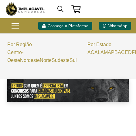
Conheça a Plataforma
WhatsApp
Por Região
Por Estado
Centro-
AC
AL
AM
AP
BA
CE
DF
Oeste
Nordeste
Norte
Sudeste
Sul