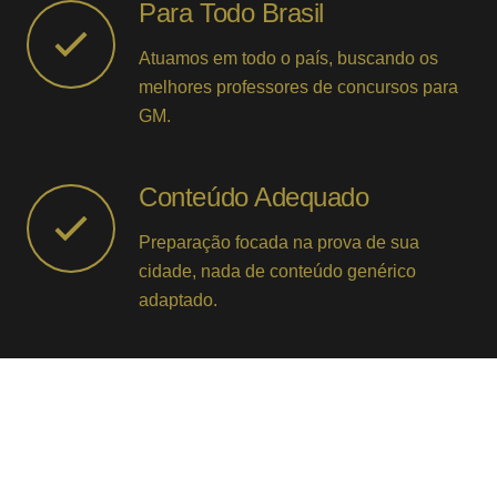
Para Todo Brasil
Atuamos em todo o país, buscando os
melhores professores de concursos para
GM.
Conteúdo Adequado
Preparação focada na prova de sua
cidade, nada de conteúdo genérico
adaptado.