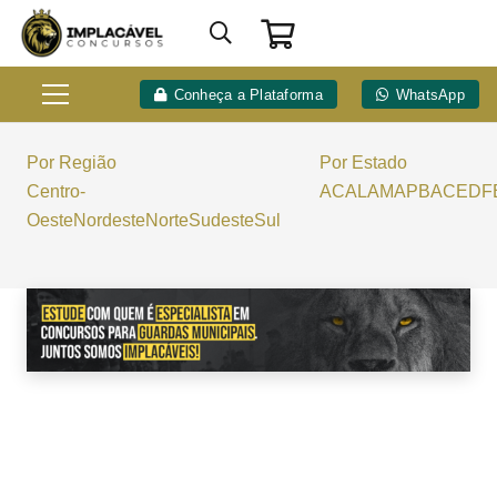
Conheça a Plataforma
WhatsApp
Por Região
Por Estado
Centro-
AC
AL
AM
AP
BA
CE
DF
Oeste
Nordeste
Norte
Sudeste
Sul