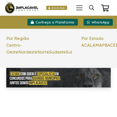
Área do Aluno
Conheça a Plataforma
WhatsApp
Por Região
Por Estado
Centro-
AC
AL
AM
AP
BA
CE
Oeste
Nordeste
Norte
Sudeste
Sul