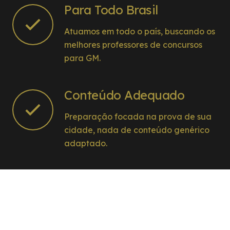
Para Todo Brasil
Atuamos em todo o país, buscando os
melhores professores de concursos
para GM.
Conteúdo Adequado
Preparação focada na prova de sua
cidade, nada de conteúdo genérico
adaptado.