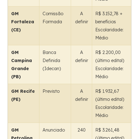
GM
Comissão
A
R$ 3.152,78 +
Fortaleza
Formada
definir
benefícios
(CE)
Escolaridade:
Médio
GM
Banca
A
R$ 2.200,00
Campina
Definida
definir
(último edital)
Grande
(Idecan)
Escolaridade:
(PB)
Médio
GM Recife
Previsto
A
R$ 1.932,67
(PE)
definir
(último edital)
Escolaridade:
Médio
GM
Anunciado
240
R$ 3.261,48
Petrolina
(último edital)