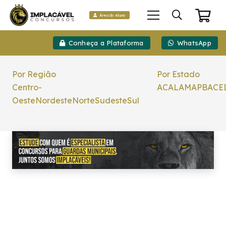
Área do Aluno
Conheça a Plataforma
WhatsApp
Por Região
Por Estado
Centro-
AC
AL
AM
AP
BA
CE
Oeste
Nordeste
Norte
Sudeste
Sul