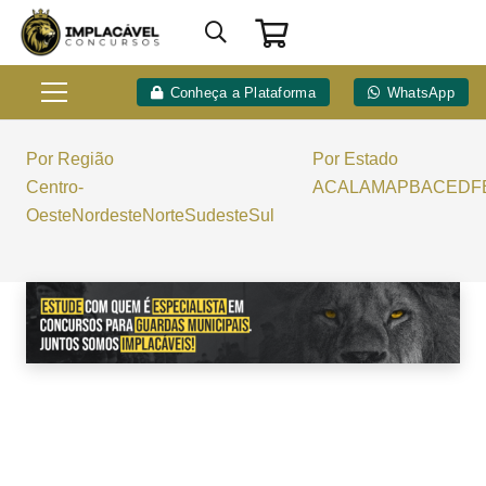
Conheça a Plataforma
WhatsApp
Por Região
Por Estado
Centro-
AC
AL
AM
AP
BA
CE
DF
Oeste
Nordeste
Norte
Sudeste
Sul