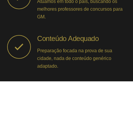
Atuamos em todo o país, buscando os
melhores professores de concursos para
GM.
Conteúdo Adequado
Preparação focada na prova de sua
cidade, nada de conteúdo genérico
adaptado.