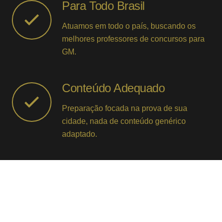
Para Todo Brasil
Atuamos em todo o país, buscando os
melhores professores de concursos para
GM.
Conteúdo Adequado
Preparação focada na prova de sua
cidade, nada de conteúdo genérico
adaptado.