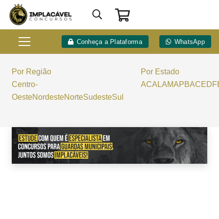
Conheça a Plataforma
WhatsApp
Por Região
Por Estado
Centro-
AC
AL
AM
AP
BA
CE
DF
Oeste
Nordeste
Norte
Sudeste
Sul