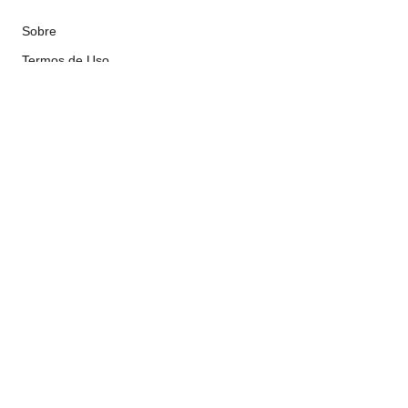
Sobre
Termos de Uso
Atendimento
contato@implacavelconcursos.com.br
47 99928-8399
R. do Ctg, 301 – Sala 03 – Vila Nova, Porto Belo – SC,
CEP 88210-000