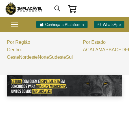
Conheça a Plataforma
WhatsApp
Por Região
Por Estado
Centro-
AC
AL
AM
AP
BA
CE
DF
Oeste
Nordeste
Norte
Sudeste
Sul