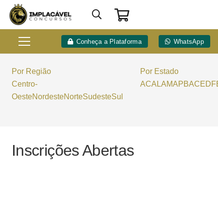
Conheça a Plataforma
WhatsApp
Por Região
Por Estado
Centro-
AC
AL
AM
AP
BA
CE
DF
Oeste
Nordeste
Norte
Sudeste
Sul
Inscrições Abertas