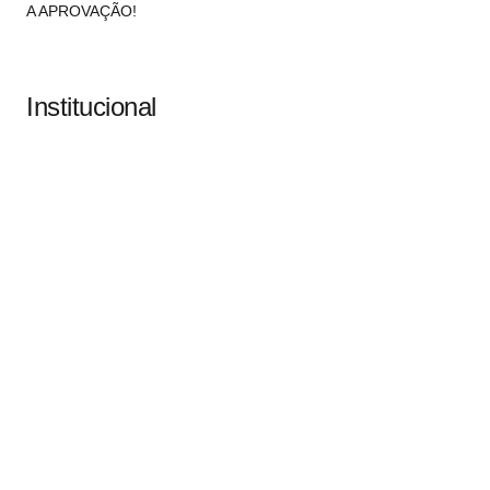
A APROVAÇÃO!
Institucional
Sobre
Termos de Uso
Atendimento
contato@implacavelconcursos.com.br
47 99928-8399
R. do Ctg, 301 – Sala 03 – Vila Nova, Porto Belo – SC,
CEP 88210-000