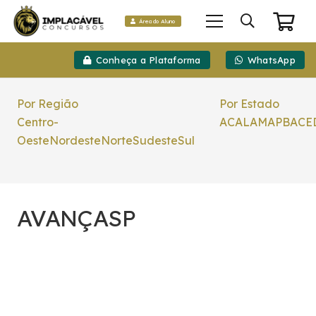
Área do Aluno
Conheça a Plataforma
WhatsApp
Por Região
Por Estado
Centro-
AC
AL
AM
AP
BA
CE
Oeste
Nordeste
Norte
Sudeste
Sul
AVANÇASP