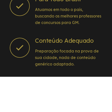
Atuamos em todo o país,
buscando os melhores professores
de concursos para GM.
Conteúdo Adequado
Preparação focada na prova de
sua cidade, nada de conteúdo
genérico adaptado.