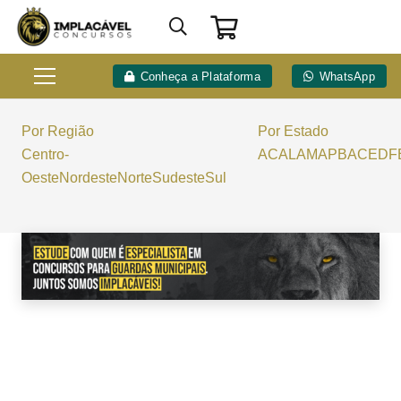
Conheça a Plataforma
WhatsApp
Por Região
Por Estado
Centro-
AC
AL
AM
AP
BA
CE
DF
Oeste
Nordeste
Norte
Sudeste
Sul