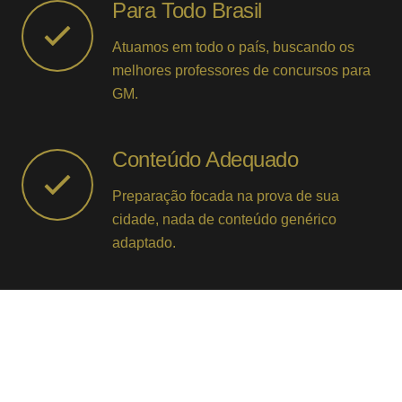
Para Todo Brasil
Atuamos em todo o país, buscando os
melhores professores de concursos para
GM.
Conteúdo Adequado
Preparação focada na prova de sua
cidade, nada de conteúdo genérico
adaptado.