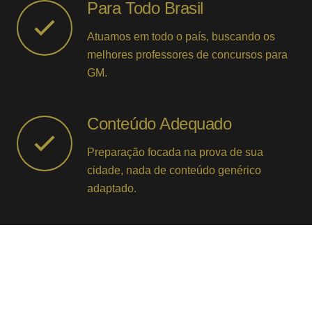
Para Todo Brasil
Atuamos em todo o país, buscando os
melhores professores de concursos para
GM.
Conteúdo Adequado
Preparação focada na prova de sua
cidade, nada de conteúdo genérico
adaptado.