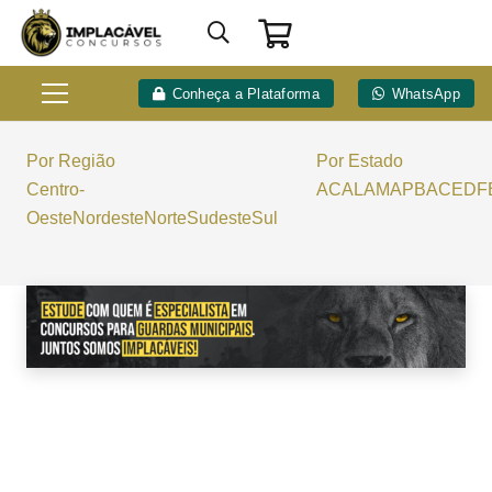
Conheça a Plataforma
WhatsApp
Por Região
Por Estado
Centro-
AC
AL
AM
AP
BA
CE
DF
Oeste
Nordeste
Norte
Sudeste
Sul