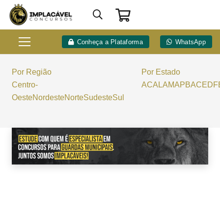
Conheça a Plataforma
WhatsApp
Por Região
Por Estado
Centro-
AC
AL
AM
AP
BA
CE
DF
Oeste
Nordeste
Norte
Sudeste
Sul