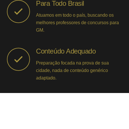
Para Todo Brasil
Atuamos em todo o país, buscando os
melhores professores de concursos para
GM.
Conteúdo Adequado
Preparação focada na prova de sua
cidade, nada de conteúdo genérico
adaptado.