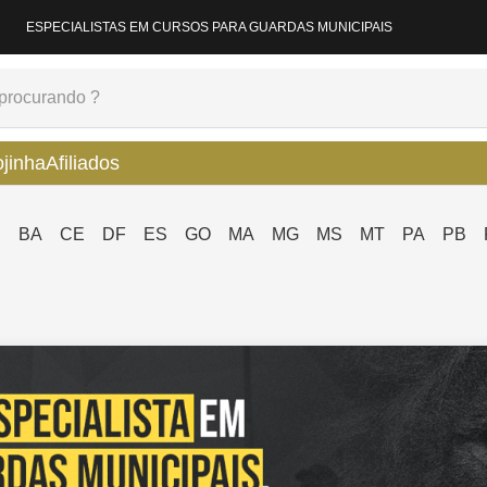
ESPECIALISTAS EM CURSOS PARA GUARDAS MUNICIPAIS
ojinha
Afiliados
P
BA
CE
DF
ES
GO
MA
MG
MS
MT
PA
PB