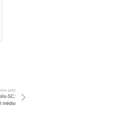
ximo post
olis-SC:
l médio