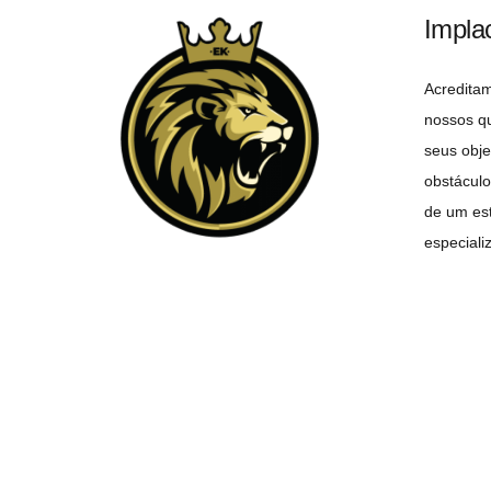
Impla
Acredita
nossos q
seus obje
obstáculo
de um est
especiali
objetivo