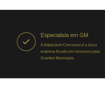
Especialista em GM
A Implacável Concursos é a única
empresa focada em concursos para
Guardas Municipais.