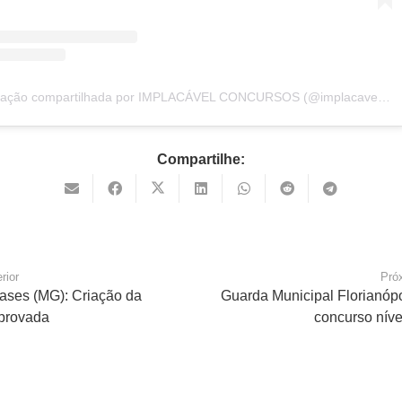
Uma publicação compartilhada por IMPLACÁVEL CONCURSOS (@implacavelconcursos)
Compartilhe:
rior
Pró
ases (MG): Criação da
Guarda Municipal Florianóp
provada
concurso níve