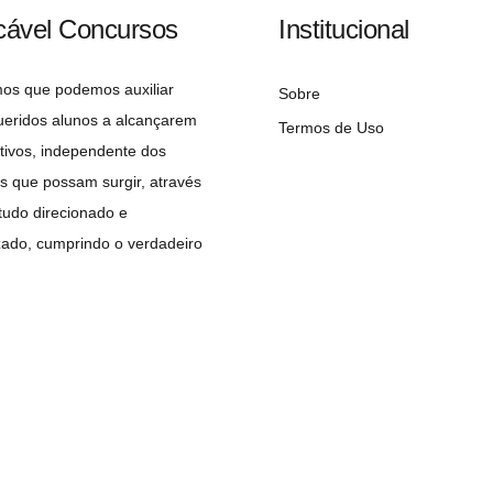
cável Concursos
Institucional
mos que podemos auxiliar
Sobre
ueridos alunos a alcançarem
Termos de Uso
tivos, independente dos
s que possam surgir, através
udo direcionado e
zado, cumprindo o verdadeiro
 do concurseiro: A APROVAÇÃO!
Copyright©2026 Implacável Concursos – Todos os direitos reservados