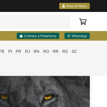
Área do Aluno
Conheça a Plataforma
WhatsApp
PE
PI
PR
RJ
RN
RO
RR
RS
SC