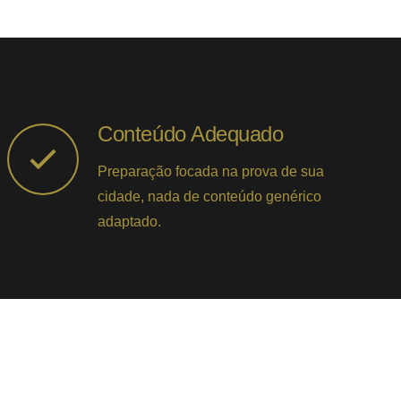
Conteúdo Adequado
Preparação focada na prova de sua
cidade, nada de conteúdo genérico
adaptado.