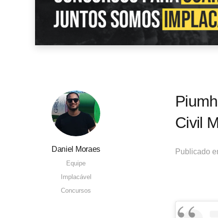
Piumh
Civil 
Daniel Moraes
Publicado 
Equipe
Implacável
Concursos