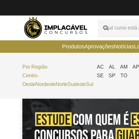
Produtos
Aprovações
Notícias
L
Por Região
AC
AL
AM
A
Centro-
SE
SP
TO
Oeste
Nordeste
Norte
Sudeste
Sul