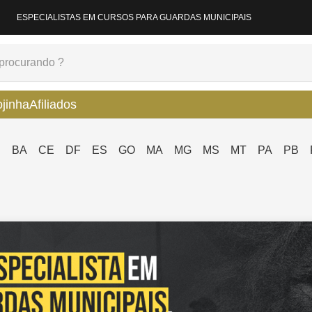
ESPECIALISTAS EM CURSOS PARA GUARDAS MUNICIPAIS
ojinha
Afiliados
P
BA
CE
DF
ES
GO
MA
MG
MS
MT
PA
PB