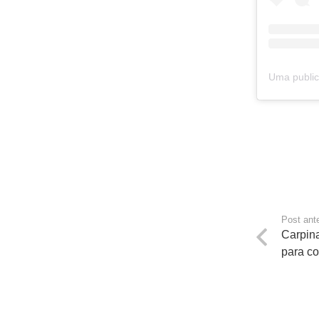
Post ante
Carpina
para c