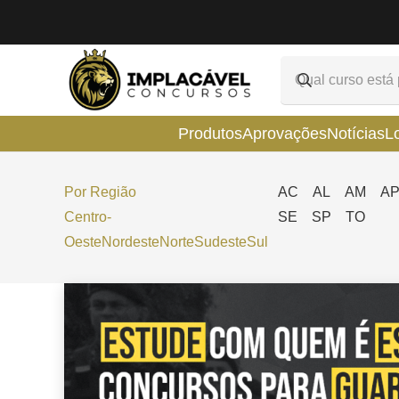
Produtos
Aprovações
Notícias
L
Por Região
AC
AL
AM
A
Centro-
SE
SP
TO
Oeste
Nordeste
Norte
Sudeste
Sul