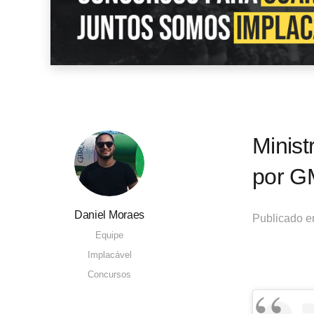
Minist
por G
Daniel Moraes
Publicado 
Equipe
Implacável
Concursos