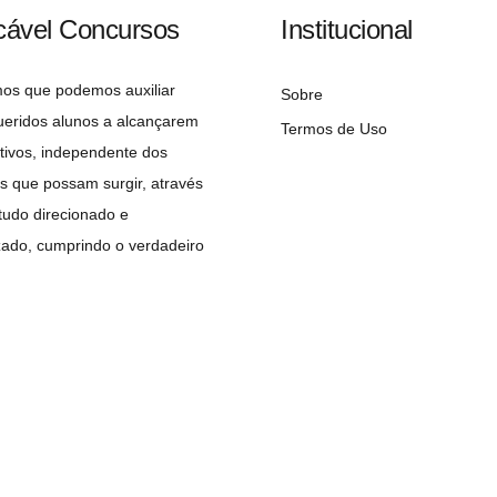
cável Concursos
Institucional
mos que podemos auxiliar
Sobre
ueridos alunos a alcançarem
Termos de Uso
tivos, independente dos
s que possam surgir, através
udo direcionado e
zado, cumprindo o verdadeiro
 do concurseiro: A APROVAÇÃO!
Copyright©2026 Implacável Concursos – Todos os direitos reservados