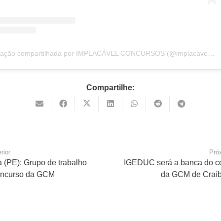
Uma publicação compartilhada por IMPLACÁVEL CONCURSOS (@implacavelconcursos)
Compartilhe:
rior
Pró
 (PE): Grupo de trabalho
IGEDUC será a banca do c
oncurso da GCM
da GCM de Craíb