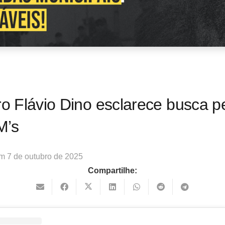
ro Flávio Dino esclarece busca p
M’s
em
7 de outubro de 2025
Compartilhe: