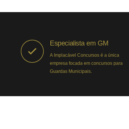
Especialista em GM
A Implacável Concursos é a única
empresa focada em concursos para
Guardas Municipais.