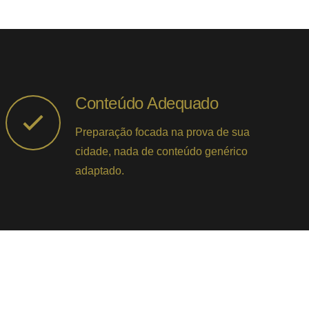
Conteúdo Adequado
Preparação focada na prova de sua
cidade, nada de conteúdo genérico
adaptado.