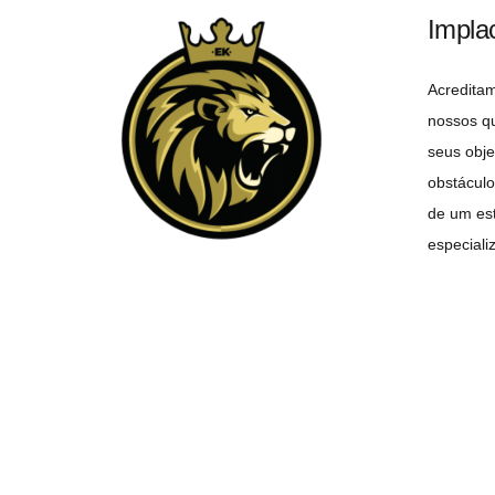
Impla
Acredita
nossos q
seus obje
obstáculo
de um est
especiali
objetivo