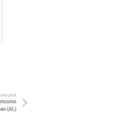
ximo post
oncurso
as (AL)