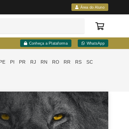
Área do Aluno
Conheça a Plataforma
WhatsApp
PE
PI
PR
RJ
RN
RO
RR
RS
SC