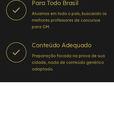
Para Todo Brasil
Atuamos em todo o país, buscando os
melhores professores de concursos
para GM.
Conteúdo Adequado
Preparação focada na prova de sua
cidade, nada de conteúdo genérico
adaptado.