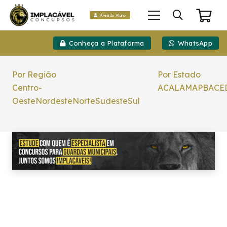
Área do Aluno
Conheça a Plataforma
WhatsApp
Por Região
Por Estado
Centro-
AC
AL
AM
AP
BA
CE
Oeste
Nordeste
Norte
Sudeste
Sul