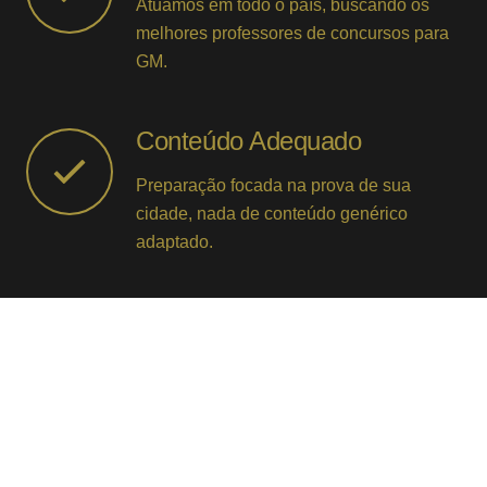
Atuamos em todo o país, buscando os
melhores professores de concursos para
GM.
Conteúdo Adequado
Preparação focada na prova de sua
cidade, nada de conteúdo genérico
adaptado.