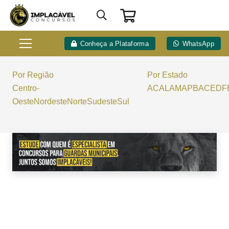
Conheça a Plataforma
WhatsApp
Por Região
Por Estado
Centro-
AC
AL
AM
AP
BA
CE
DF
Oeste
Nordeste
Norte
Sudeste
Sul