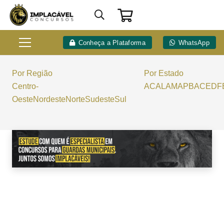
Conheça a Plataforma
WhatsApp
Por Região
Por Estado
Centro-
AC
AL
AM
AP
BA
CE
DF
Oeste
Nordeste
Norte
Sudeste
Sul