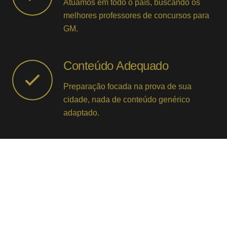
Atuamos em todo o país, buscando os
melhores professores de concursos para
GM.
Conteúdo Adequado
Preparação focada na prova de sua
cidade, nada de conteúdo genérico
adaptado.