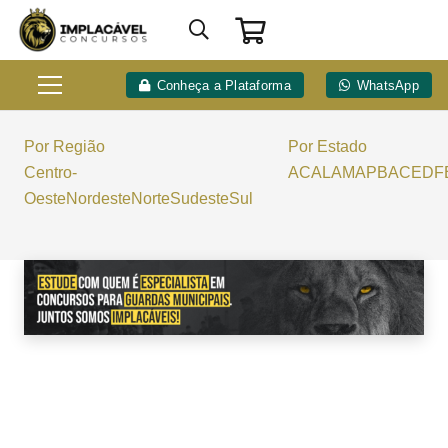
Conheça a Plataforma
WhatsApp
Por Região
Por Estado
Centro-
AC
AL
AM
AP
BA
CE
DF
Oeste
Nordeste
Norte
Sudeste
Sul