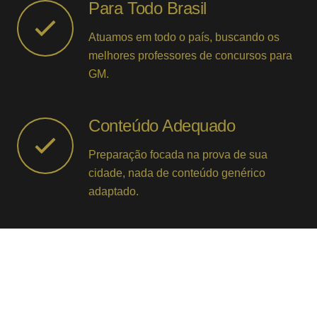
Para Todo Brasil
Atuamos em todo o país, buscando os
melhores professores de concursos para
GM.
Conteúdo Adequado
Preparação focada na prova de sua
cidade, nada de conteúdo genérico
adaptado.