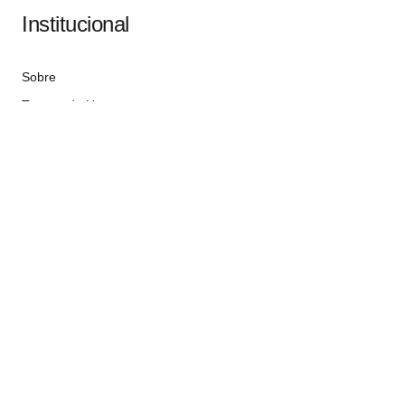
Institucional
Sobre
Termos de Uso
Atendimento
contato@implacavelconcursos.com.br
47 99928-8399
R. do Ctg, 301 – Sala 03 – Vila Nova, Porto Belo – SC,
CEP 88210-000