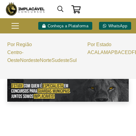
Conheça a Plataforma
WhatsApp
Por Região
Por Estado
Centro-
AC
AL
AM
AP
BA
CE
DF
Oeste
Nordeste
Norte
Sudeste
Sul