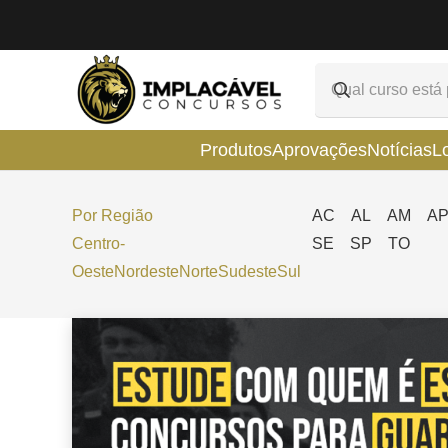
Produtos
Aprovações
Notícias
L
Por Região
AC
AL
AM
A
Centro-
SE
SP
TO
Oeste
Nordeste
Norte
Sudeste
Sul