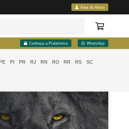
Área do Aluno
Conheça a Plataforma
WhatsApp
PE
PI
PR
RJ
RN
RO
RR
RS
SC