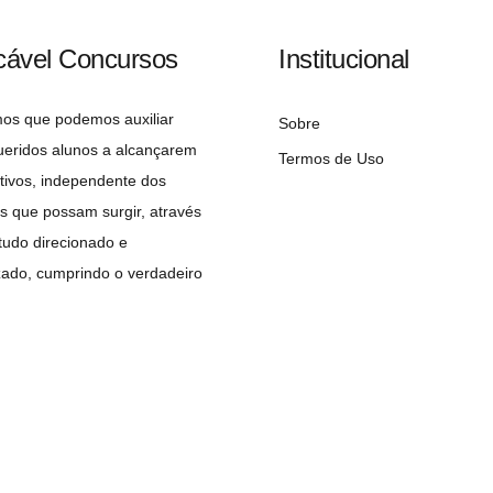
cável Concursos
Institucional
mos que podemos auxiliar
Sobre
ueridos alunos a alcançarem
Termos de Uso
tivos, independente dos
s que possam surgir, através
udo direcionado e
zado, cumprindo o verdadeiro
 do concurseiro: A APROVAÇÃO!