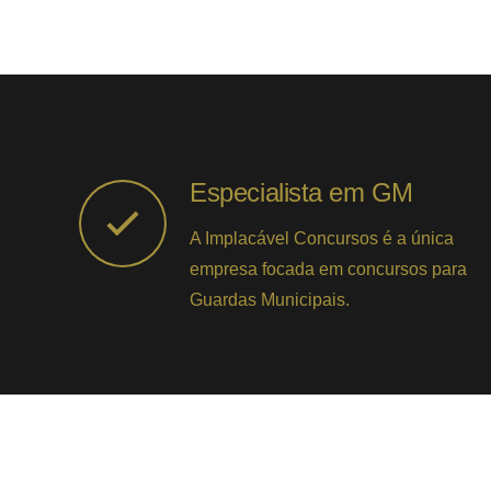
Especialista em GM
A Implacável Concursos é a única
empresa focada em concursos para
Guardas Municipais.