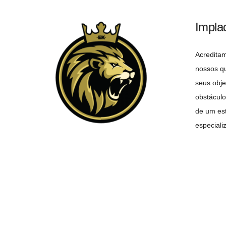
Impla
Acredita
nossos q
seus obje
obstáculo
de um est
especiali
objetivo