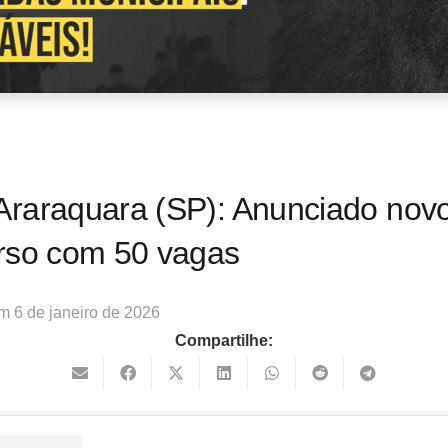
raraquara (SP): Anunciado nov
rso com 50 vagas
em
6 de janeiro de 2026
Compartilhe: