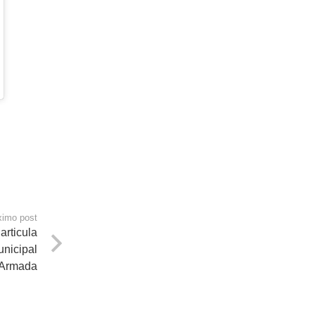
ximo post
articula
nicipal
Armada