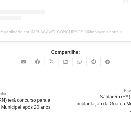
Um post compartilhado por IMPLACÁVEL CONCURSOS (@implacavelconcursos)
Compartilhe:
Pró
rior
Santarém (PA) 
RN) terá concurso para a
implantação da Guarda Mu
 Municipal após 20 anos