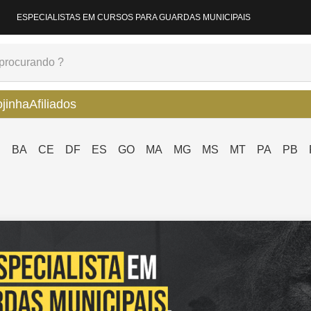
ESPECIALISTAS EM CURSOS PARA GUARDAS MUNICIPAIS
ojinha
Afiliados
P
BA
CE
DF
ES
GO
MA
MG
MS
MT
PA
PB