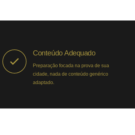
Conteúdo Adequado
Preparação focada na prova de sua
cidade, nada de conteúdo genérico
adaptado.