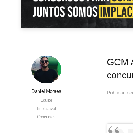
GCM A
concu
Daniel Moraes
Publicado 
Equipe
Implacável
Concursos