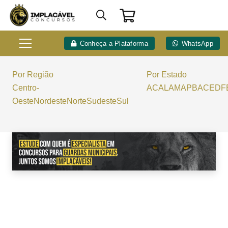
Conheça a Plataforma
WhatsApp
Por Região
Por Estado
Centro-
AC
AL
AM
AP
BA
CE
DF
Oeste
Nordeste
Norte
Sudeste
Sul