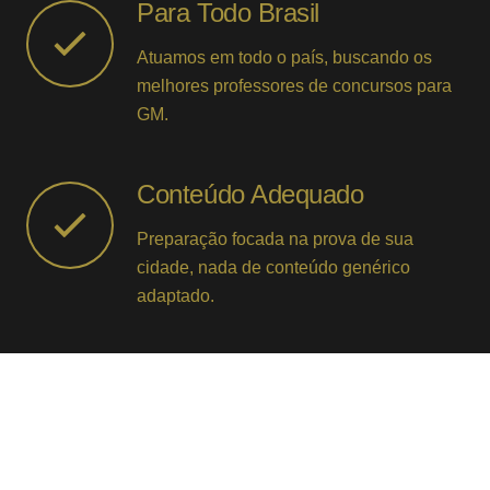
Para Todo Brasil
Atuamos em todo o país, buscando os
melhores professores de concursos para
GM.
Conteúdo Adequado
Preparação focada na prova de sua
cidade, nada de conteúdo genérico
adaptado.