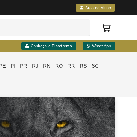
Área do Aluno
Conheça a Plataforma
WhatsApp
PE
PI
PR
RJ
RN
RO
RR
RS
SC