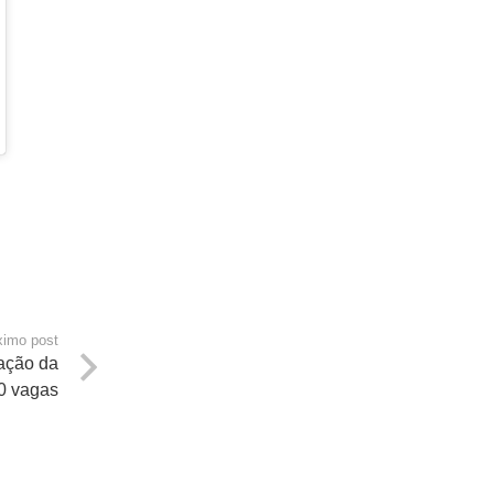
ximo post
ação da
40 vagas