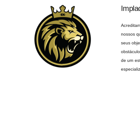
Impla
Acredita
nossos q
seus obje
obstáculo
de um est
especiali
objetivo