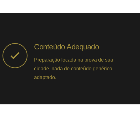
Conteúdo Adequado
Preparação focada na prova de sua
cidade, nada de conteúdo genérico
adaptado.