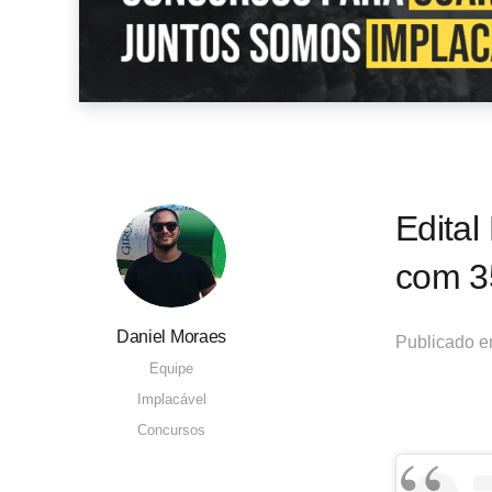
Edita
com 3
Daniel Moraes
Publicado 
Equipe
Implacável
Concursos