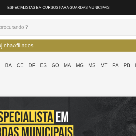
ESPECIALISTAS EM CURSOS PARA GUARDAS MUNICIPAIS
ojinha
Afiliados
P
BA
CE
DF
ES
GO
MA
MG
MS
MT
PA
PB