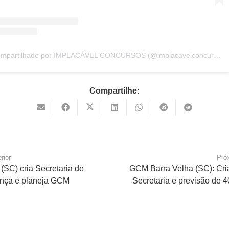
Um post compartilhado por IMPLACÁVEL CONCURSOS (@implacavelconcursos)
Compartilhe:
rior
Pró
 (SC) cria Secretaria de
GCM Barra Velha (SC): Cri
nça e planeja GCM
Secretaria e previsão de 