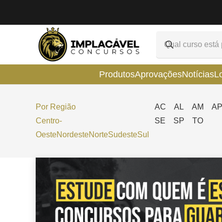
Produtos
Aprovações
Notícias
L
Por Região
AC
AL
AM
A
Centro-
SE
SP
TO
Oeste
Nordeste
Norte
Sudeste
Sul