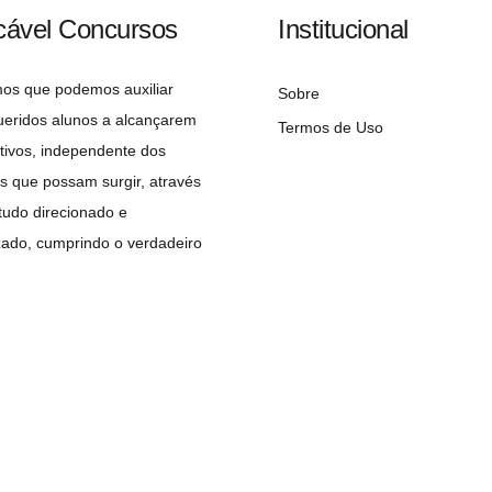
cável Concursos
Institucional
mos que podemos auxiliar
Sobre
ueridos alunos a alcançarem
Termos de Uso
tivos, independente dos
s que possam surgir, através
udo direcionado e
zado, cumprindo o verdadeiro
 do concurseiro: A APROVAÇÃO!
Copyright©2026 Implacável Concursos – Todos os direitos reservados