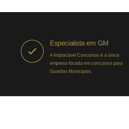
Especialista em GM
A Implacável Concursos é a única
empresa focada em concursos para
Guardas Municipais.