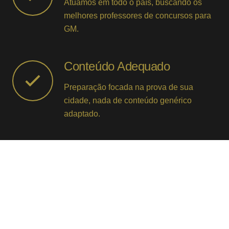
Atuamos em todo o país, buscando os
melhores professores de concursos para
GM.
Conteúdo Adequado
Preparação focada na prova de sua
cidade, nada de conteúdo genérico
adaptado.