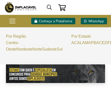
Conheça a Plataforma
WhatsApp
Por Região
Por Estado
Centro-
AC
AL
AM
AP
BA
CE
DF
Oeste
Nordeste
Norte
Sudeste
Sul