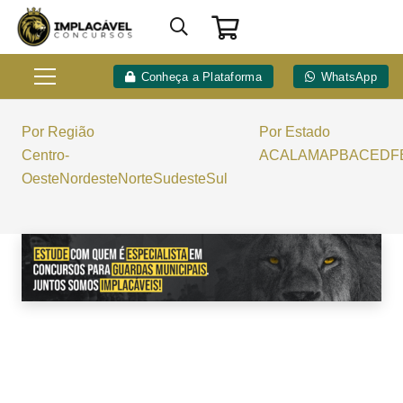
Conheça a Plataforma
WhatsApp
Por Região
Por Estado
Centro-
AC
AL
AM
AP
BA
CE
DF
Oeste
Nordeste
Norte
Sudeste
Sul