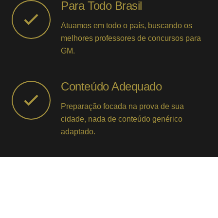
Para Todo Brasil
Atuamos em todo o país, buscando os
melhores professores de concursos para
GM.
Conteúdo Adequado
Preparação focada na prova de sua
cidade, nada de conteúdo genérico
adaptado.