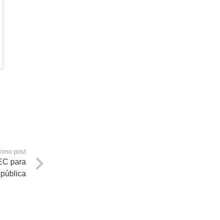
ximo post
EC para
 pública