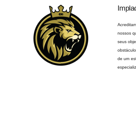
Impla
Acredita
nossos q
seus obje
obstáculo
de um est
especiali
objetivo