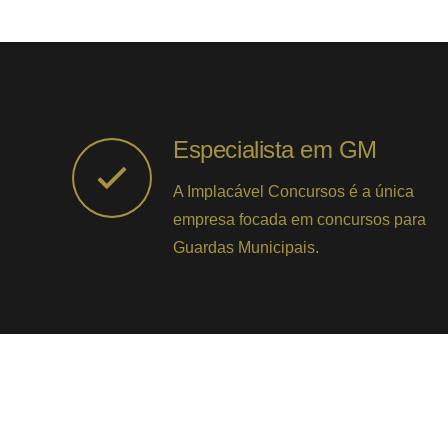
Especialista em GM
A Implacável Concursos é a única
empresa focada em concursos para
Guardas Municipais.