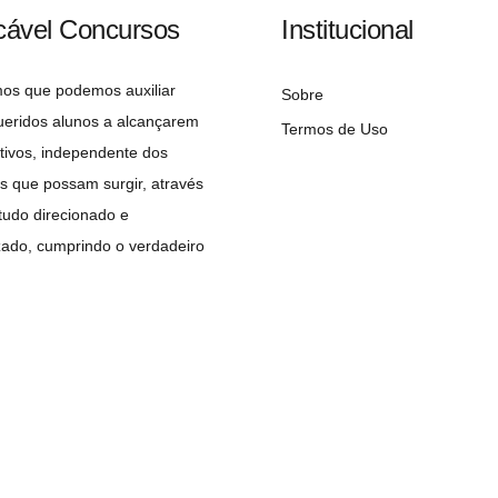
cável Concursos
Institucional
mos que podemos auxiliar
Sobre
ueridos alunos a alcançarem
Termos de Uso
tivos, independente dos
s que possam surgir, através
udo direcionado e
zado, cumprindo o verdadeiro
 do concurseiro: A APROVAÇÃO!
Copyright©2026 Implacável Concursos – Todos os direitos reservados