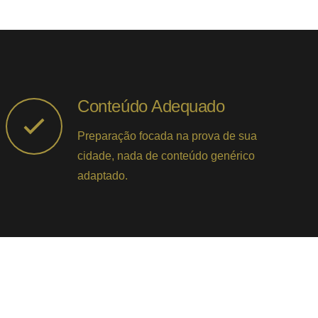
Conteúdo Adequado
Preparação focada na prova de sua
cidade, nada de conteúdo genérico
adaptado.