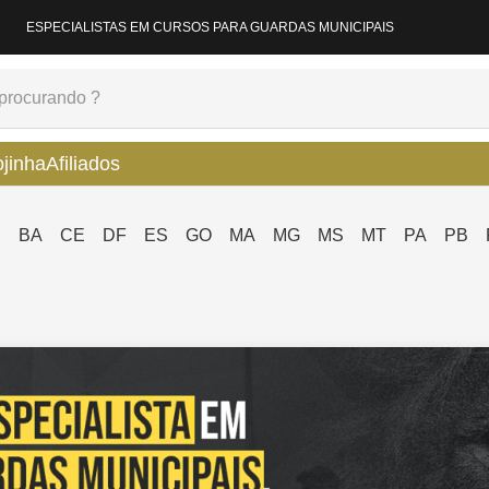
ESPECIALISTAS EM CURSOS PARA GUARDAS MUNICIPAIS
ojinha
Afiliados
P
BA
CE
DF
ES
GO
MA
MG
MS
MT
PA
PB