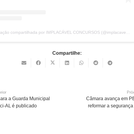
Uma publicação compartilhada por IMPLACÁVEL CONCURSOS (@implacavelconcursos)
Compartilhe:
rior
Pró
para a Guarda Municipal
Câmara avança em P
ci-AL é publicado
reformar a segurança