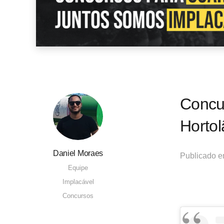
Concu
Horto
Daniel Moraes
Publicado 
Equipe
Implacável
Concursos