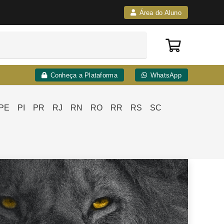
Área do Aluno
Conheça a Plataforma
WhatsApp
PE
PI
PR
RJ
RN
RO
RR
RS
SC