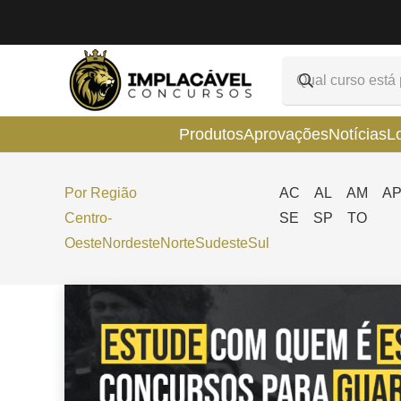
Produtos
Aprovações
Notícias
L
Por Região
AC
AL
AM
A
Centro-
SE
SP
TO
Oeste
Nordeste
Norte
Sudeste
Sul