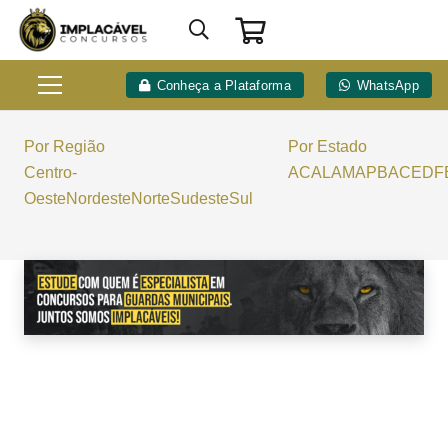
Conheça a Plataforma
WhatsApp
Por Região
Por Estado
Centro-
AC
AL
AM
AP
BA
CE
DF
Oeste
Nordeste
Norte
Sudeste
Sul