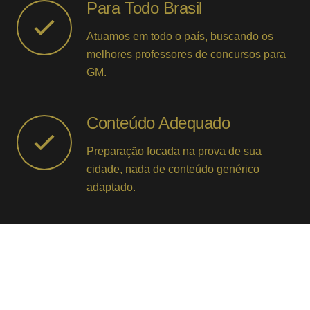
Para Todo Brasil
Atuamos em todo o país, buscando os
melhores professores de concursos para
GM.
Conteúdo Adequado
Preparação focada na prova de sua
cidade, nada de conteúdo genérico
adaptado.