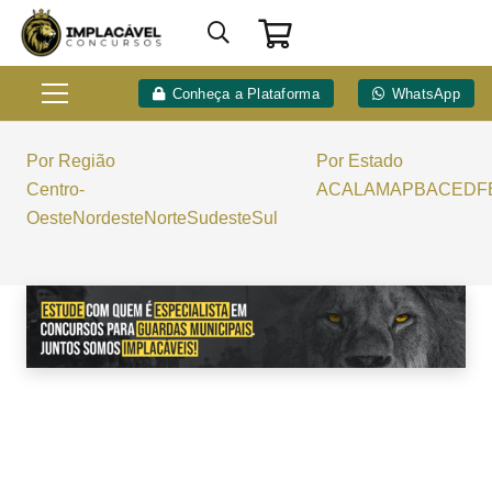
Conheça a Plataforma
WhatsApp
Por Região
Por Estado
Centro-
AC
AL
AM
AP
BA
CE
DF
Oeste
Nordeste
Norte
Sudeste
Sul