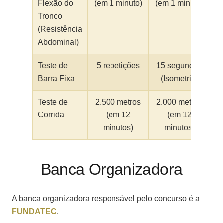
Flexão do
(em 1 minuto)
(em 1 minuto)
Tronco
(Resistência
Abdominal)
Teste de
5 repetições
15 segundos
Barra Fixa
(Isometria)
Teste de
2.500 metros
2.000 metros
Corrida
(em 12
(em 12
minutos)
minutos)
Banca Organizadora
A banca organizadora responsável pelo concurso é a
FUNDATEC
.