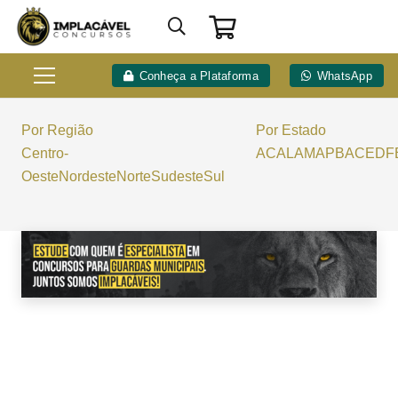
Conheça a Plataforma
WhatsApp
Por Região
Por Estado
Centro-
AC
AL
AM
AP
BA
CE
DF
Oeste
Nordeste
Norte
Sudeste
Sul