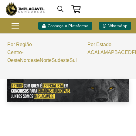
Conheça a Plataforma
WhatsApp
Por Região
Por Estado
Centro-
AC
AL
AM
AP
BA
CE
DF
Oeste
Nordeste
Norte
Sudeste
Sul