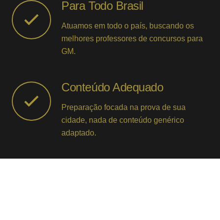
Para Todo Brasil
Atuamos em todo o país, buscando os
melhores professores de concursos para
GM.
Conteúdo Adequado
Preparação focada na prova de sua
cidade, nada de conteúdo genérico
adaptado.