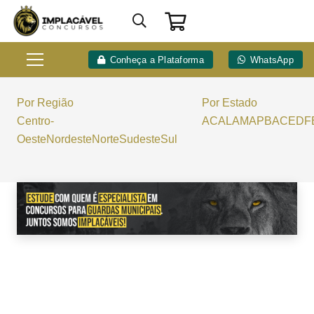
Conheça a Plataforma
WhatsApp
Por Região
Por Estado
Centro-
AC
AL
AM
AP
BA
CE
DF
Oeste
Nordeste
Norte
Sudeste
Sul