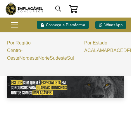
Conheça a Plataforma
WhatsApp
Por Região
Por Estado
Centro-
AC
AL
AM
AP
BA
CE
DF
Oeste
Nordeste
Norte
Sudeste
Sul