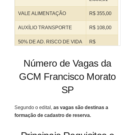
VALE ALIMENTAÇÃO
R$ 355,00
AUXÍLIO TRANSPORTE
R$ 108,00
50% DE AD. RISCO DE VIDA
R$
1.193,30
Número de Vagas da
TOTAL
R$
4.042,91
GCM Francisco Morato
SP
Segundo o edital,
as vagas são destinas a
formação de cadastro de reserva.