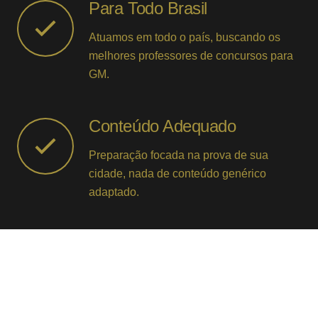
Para Todo Brasil
Atuamos em todo o país, buscando os
melhores professores de concursos para
GM.
Conteúdo Adequado
Preparação focada na prova de sua
cidade, nada de conteúdo genérico
adaptado.