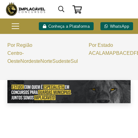
Conheça a Plataforma
WhatsApp
Por Região
Por Estado
Centro-
AC
AL
AM
AP
BA
CE
DF
Oeste
Nordeste
Norte
Sudeste
Sul