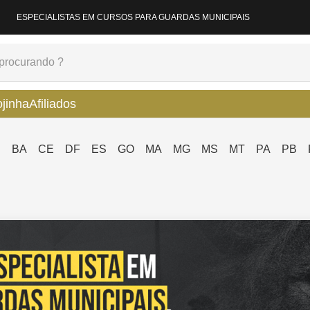
ESPECIALISTAS EM CURSOS PARA GUARDAS MUNICIPAIS
ojinha
Afiliados
P
BA
CE
DF
ES
GO
MA
MG
MS
MT
PA
PB