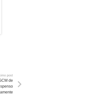
ximo post
 GCM de
uspenso
vamente