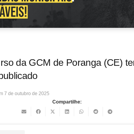
rso da GCM de Poranga (CE) t
 publicado
em
7 de outubro de 2025
Compartilhe: