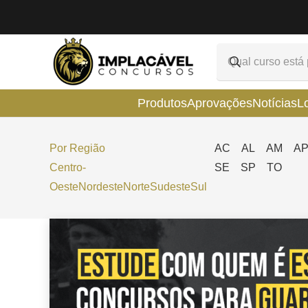
Produtos
Aprovações
Notícias
L
Por Região
AC
AL
AM
A
Centro-
SE
SP
TO
Oeste
Nordeste
Norte
Sudeste
Sul