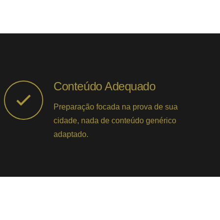
Conteúdo Adequado
Preparação focada na prova de sua
cidade, nada de conteúdo genérico
adaptado.