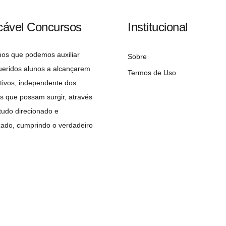
cável Concursos
Institucional
mos que podemos auxiliar
Sobre
ueridos alunos a alcançarem
Termos de Uso
tivos, independente dos
s que possam surgir, através
udo direcionado e
zado, cumprindo o verdadeiro
 do concurseiro: A APROVAÇÃO!