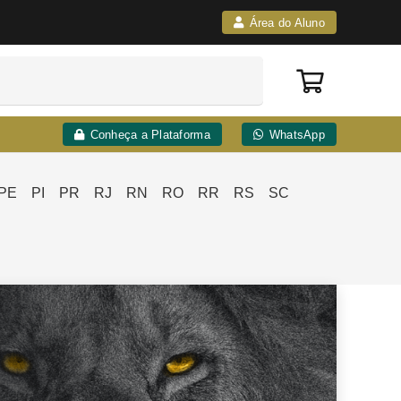
Área do Aluno
Conheça a Plataforma
WhatsApp
PE
PI
PR
RJ
RN
RO
RR
RS
SC