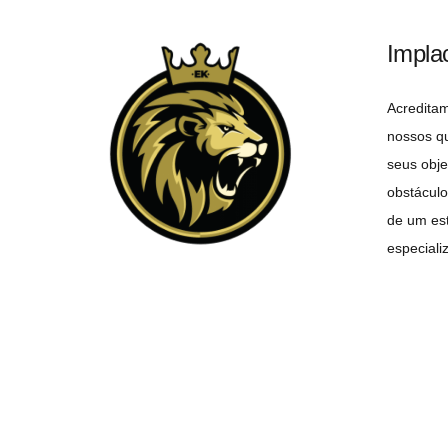
Impla
Acredita
nossos q
seus obje
obstáculo
de um est
especiali
objetivo