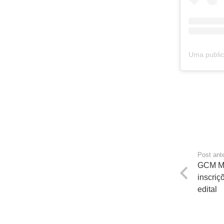
Post ante
GCM Ma
inscriç
edital