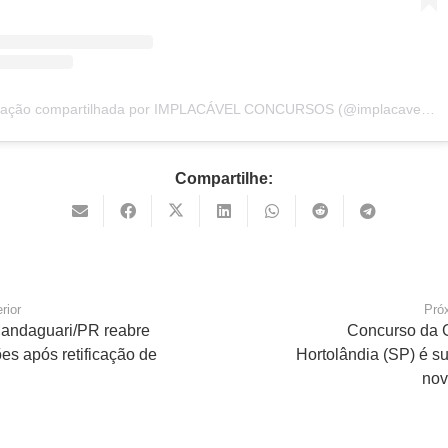
Uma publicação compartilhada por IMPLACÁVEL CONCURSOS (@implacavelconcursos)
Compartilhe:
rior
Pró
ndaguari/PR reabre
Concurso da
ões após retificação de
Hortolândia (SP) é s
no