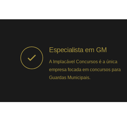
Especialista em GM
A Implacável Concursos é a única
empresa focada em concursos para
Guardas Municipais.