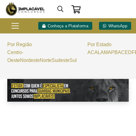
Conheça a Plataforma
WhatsApp
Por Região
Por Estado
Centro-
AC
AL
AM
AP
BA
CE
DF
Oeste
Nordeste
Norte
Sudeste
Sul