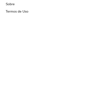
Sobre
Termos de Uso
Atendimento
contato@implacavelconcursos.com.br
47 99928-8399
R. do Ctg, 301 – Sala 03 – Vila Nova, Porto Belo – SC,
CEP 88210-000