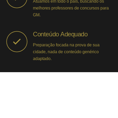
Atuamos em todo o país, buscando os
melhores professores de concursos para
GM.
Conteúdo Adequado
Preparação focada na prova de sua
cidade, nada de conteúdo genérico
adaptado.