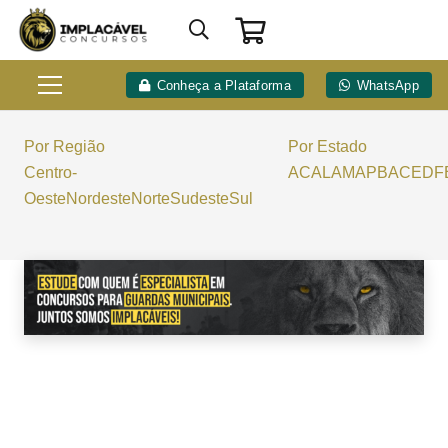
Conheça a Plataforma
WhatsApp
Por Região
Por Estado
Centro-
AC
AL
AM
AP
BA
CE
DF
Oeste
Nordeste
Norte
Sudeste
Sul