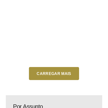
(mulheres). Remuneração total de 7.520,96 reais
(base de 3.243,23 reais + RET 100% + auxílio-
alimentação de 715,00 reais + vale-refeição de
319,50 reais), com ganho extra de até 461,00 reais
por dia (DAC). Inscrições até 31/08/2026. Prova em
29/11/2026.
Saiba mais
CARREGAR MAIS
Por Assunto