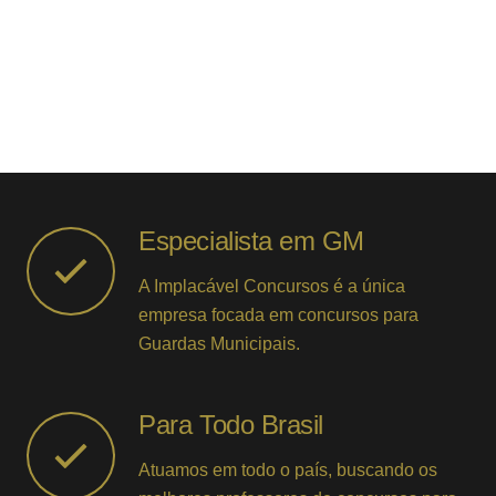
Especialista em GM
A Implacável Concursos é a única
empresa focada em concursos para
Guardas Municipais.
Para Todo Brasil
Atuamos em todo o país, buscando os