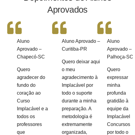
Aprovados
Aluno
Aluno Aprovado –
Aluno
Aprovado –
Curitiba-PR
Aprovado –
Chapecó-SC
Palhoça-SC
Quero deixar aqui
Quero
o meu
Quero
agradecer do
agradecimento à
expressar
fundo do
Implacável por
minha
coração ao
todo o suporte
profunda
Curso
durante a minha
gratidão à
Implacável e a
preparação. A
equipe da
todos os
metodologia é
Implacável
professores
extremamente
Concursos
que
organizada,
por todo o