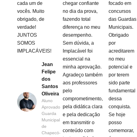
cada um de
chegar confiante
focado em
vocês. Muito
no dia da prova,
concursos
obrigado, de
fazendo total
das Guardas
verdade!
diferença no meu
Municipais.
JUNTOS
desempenho.
Obrigado
SOMOS
Sem dúvida, a
por
IMPLACÁVEIS!
Implacável foi
acreditarem
essencial na
no meu
Jean
minha aprovação.
potencial e
Felipe
Agradeço também
por terem
dos
aos professores
sido parte
Santos
pelo
fundamental
Oliveira
comprometimento,
dessa
Aluno
pela didática clara
conquista.
Aprovado
Guarda
e pela dedicação
Se hoje
Municipal
em transmitir o
posso
de
conteúdo com
comemorar,
Chapecó-