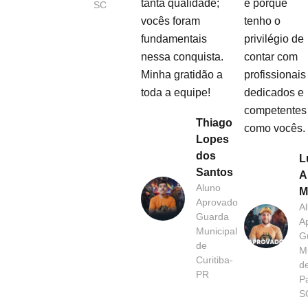
tanta qualidade;
é porque
SC
vocês foram
tenho o
fundamentais
privilégio de
nessa conquista.
contar com
Minha gratidão a
profissionais
toda a equipe!
dedicados e
competentes
Thiago
como vocês.
Lopes
dos
L
Santos
A
Aluno
M
Aprovado
A
Guarda
A
Municipal
G
de
Mu
Curitiba-
d
PR
P
S