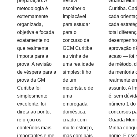
preparação. A
resolvi
Guarda Muni
metodologia é
escolher o
Curitiba. Cad
extremamente
Implacável
cada orienta
organizada,
para estudar
cada estratég
objetiva e focada
para o
total diferen
exatamente no
concurso da
desempenho
que realmente
GCM Curitiba,
aprovação nã
importa para a
eu vinha de
acaso — foi 
prova. A revisão
uma realidade
de método, di
de véspera para a
simples: filho
da mentoria
prova da GM
de um
realmente en
Curitiba foi
motorista e de
assunto. A I
simplesmente
uma
é, sem dúvid
excelente, foi
empregada
número 1 do 
direta ao ponto,
doméstica,
concursos p
reforçou os
criado com
Guarda Munic
conteúdos mais
muito esforço,
Minha conqui
importantes e me
mas com pais
nome. E ess