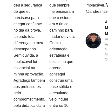
deu a segurança
que sempre
Implacável. 
de que eu
me ensinaram
@andre.mas
precisava para
que o estudo
A
chegar confiante
era o único
M
no dia da prova,
caminho para
M
fazendo total
mudar de vida.
A
diferença no meu
Com a
A
desempenho.
orientação,
G
Mu
Sem dúvida, a
estratégia e
Cu
Implacável foi
disciplina que
essencial na
aprendi,
minha aprovação.
consegui
Agradeço também
construir uma
aos professores
base sólida e
pelo
o resultado
comprometimento,
veio: fiquei
pela didática clara
entre os 10